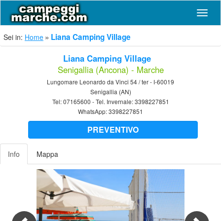
Navig
Liana Camping Village
Sei in:
Home
Liana Camping Village
Senigallia (Ancona) - Marche
Lungomare Leonardo da Vinci 54 / ter - I-60019
Senigallia (AN)
Tel:
07165600
- Tel. Invernale:
3398227851
WhatsApp:
3398227851
PREVENTIVO
Info
Mappa
Previous
Nex