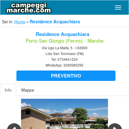
Navig
Residence Acquachiara
Sei in:
Home
Residence Acquachiara
Porto San Giorgio (Fermo) - Marche
Via Ugo La Malfa, 5 - I-63900
Lido San Tommaso (FM)
Tel:
0734641224
WhatsApp:
3290580292
PREVENTIVO
Info
Mappa
Previous
Nex